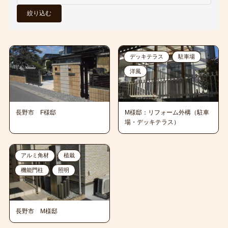
絞り込む
デッキテラス
駐車場
洋風
長野市 F様邸
M様邸：リフォーム外構（駐車
場・デッキテラス）
アルミ角材
植栽
機能門柱
照明
長野市 M様邸